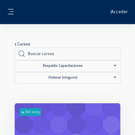
Salta al contenido principal
Acceder
Panel lateral
1
Cursos
Buscar cursos
Buscar cursos
Respaldo Capacitaciones
Ordenar (ninguno)
14
Oct
2025