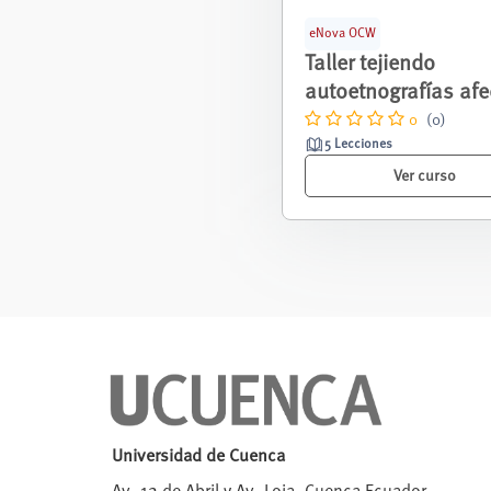
eNova OCW
Taller tejiendo
autoetnografías afe
- Proyecto:
0
(0)
5 Lecciones
Interculturalidad y
género: sentipensar
Ver curso
brechas educativas
mujeres a través de
autoetnografía en
Cuenca
Universidad de Cuenca