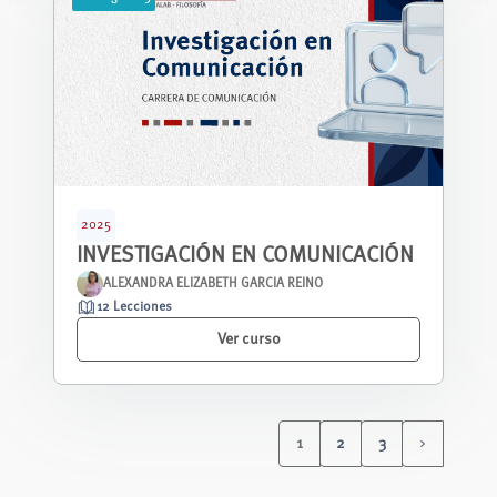
2025
INVESTIGACIÓN EN COMUNICACIÓN
ALEXANDRA ELIZABETH GARCIA REINO
12 Lecciones
Ver curso
1
2
3
(current)
Siguiente 