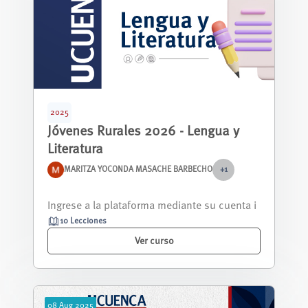
2025
Jóvenes Rurales 2026 - Lengua y
Literatura
MARITZA YOCONDA MASACHE BARBECHO
+1
El curso propone actividades para fortalecer
las competencias de lectura, escrit...
10 Lecciones
Ver curso
08
Aug
2025