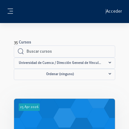
Salta al contenido principal
Acceder
Panel lateral
35
Cursos
Buscar cursos
Buscar cursos
Universidad de Cuenca / Dirección General de Vinculación con la Socied
Ordenar (ninguno)
25
Apr
2026