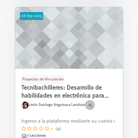
08
Sep
2025
Proyectos de Vinculación
Tecnibachilleres: Desarrollo de
habilidades en electrónica para
estudiantes de bachillerato en
Lenin Santiago Anguisaca Landivar
+5
unidades educativas fiscales de
El curso de electrónica ofrece a los estudiant
Cuenca
es una introducción práctica al m...
0
(0)
7 Lecciones