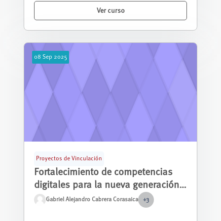
Ver curso
08
Sep
2025
Proyectos de Vinculación
Fortalecimiento de competencias
digitales para la nueva generación
de estudiantes de bachillerato en
Gabriel Alejandro Cabrera Corasaica
+3
unidades educativas fiscales de
Este curso introductorio está diseñado para j