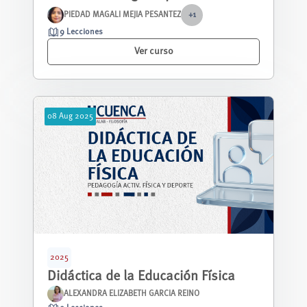
estudiantes de bachillerato
PIEDAD MAGALI MEJIA PESANTEZ
+1
9 Lecciones
Ver curso
08
Aug
2025
2025
Didáctica de la Educación Física
ALEXANDRA ELIZABETH GARCIA REINO