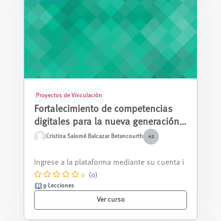
Proyectos de Vinculación
Fortalecimiento de competencias
digitales para la nueva generación
de estudiantes de bachillerato en
Cristina Salomé Balcazar Betancourth
+2
unidades educativas fiscales de
Este curso introductorio está diseñado para j
Cuenca - Segundo Año
óvenes que deseen desarrollar habi...
0
(0)
9 Lecciones
Ver curso