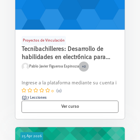
Proyectos de Vinculación
Tecnibachilleres: Desarrollo de
habilidades en electrónica para
estudiantes de bachillerato en
Pablo Javier Figueroa Espinoza
+2
unidades educativas fiscales de
El curso de electrónica ofrece a los estudiant
Cuenca - Segundo Año
es una introducción práctica al mu...
0
(0)
7 Lecciones
Ver curso
25
Apr
2026