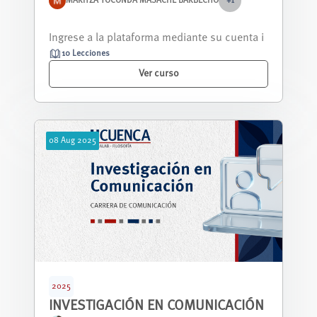
MARITZA YOCONDA MASACHE BARBECHO
+1
El curso propone actividades para fortalecer
las competencias de lectura, escrit...
10 Lecciones
Ver curso
08
Aug
2025
2025
INVESTIGACIÓN EN COMUNICACIÓN