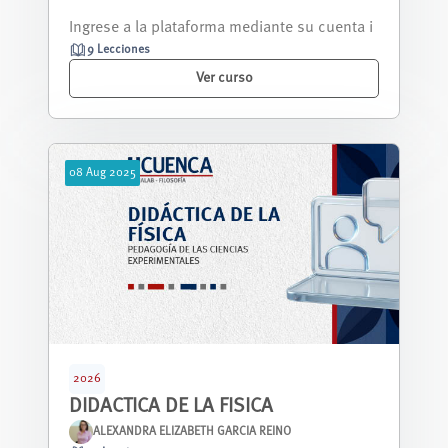
La FÍSICA, es una ciencia que aborda el estud
io de los fenómenos físicos que suc...
9 Lecciones
Ver curso
08
Aug
2025
2026
DIDACTICA DE LA FISICA
ALEXANDRA ELIZABETH GARCIA REINO