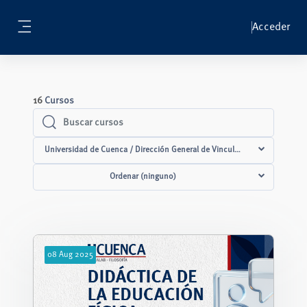
Salta al contenido principal
Acceder
Panel lateral
16
Cursos
Buscar cursos
Buscar cursos
Universidad de Cuenca / Dirección General de Vinculación con la Socied
Ordenar (ninguno)
08
Aug
2025