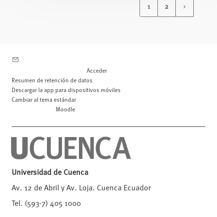
1
2
(current)
Siguiente 
Contactar con el soporte del sitio
Usted no se ha identificado. (
Acceder
)
Resumen de retención de datos
Descargar la app para dispositivos móviles
Cambiar al tema estándar
Desarrollado por
Moodle
Universidad de Cuenca
Av. 12 de Abril y Av. Loja. Cuenca Ecuador
Tel. (593-7) 405 1000