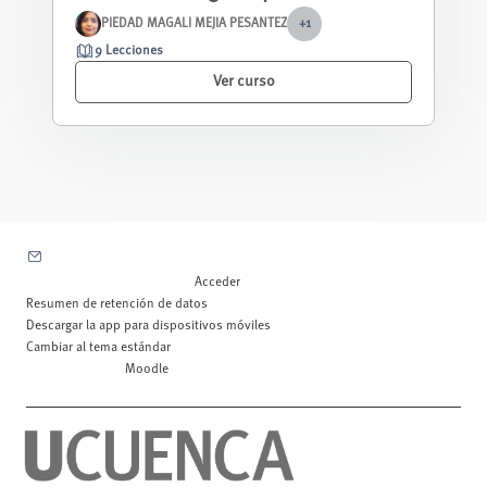
estudiantes de bachillerato
PIEDAD MAGALI MEJIA PESANTEZ
+1
9 Lecciones
Ver curso
Contactar con el soporte del sitio
Usted no se ha identificado. (
Acceder
)
Resumen de retención de datos
Descargar la app para dispositivos móviles
Cambiar al tema estándar
Desarrollado por
Moodle