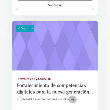
Ver curso
08
Sep
2025
Proyectos de Vinculación
Fortalecimiento de competencias
digitales para la nueva generación
de estudiantes de bachillerato en
Gabriel Alejandro Cabrera Corasaica
+3
unidades educativas fiscales de
Este curso introductorio está diseñado para j