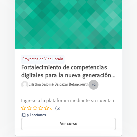
Proyectos de Vinculación
Fortalecimiento de competencias
digitales para la nueva generación
de estudiantes de bachillerato en
Cristina Salomé Balcazar Betancourth
+2
unidades educativas fiscales de
Este curso introductorio está diseñado para j
Cuenca - Segundo Año
óvenes que deseen desarrollar habi...
0
(0)
9 Lecciones
Ver curso