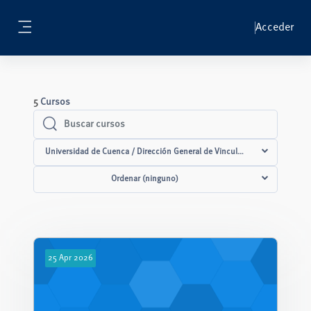
Salta al contenido principal
Acceder
Panel lateral
5
Cursos
Buscar cursos
Buscar cursos
Universidad de Cuenca / Dirección General de Vinculación con la Socied
Ordenar (ninguno)
25
Apr
2026