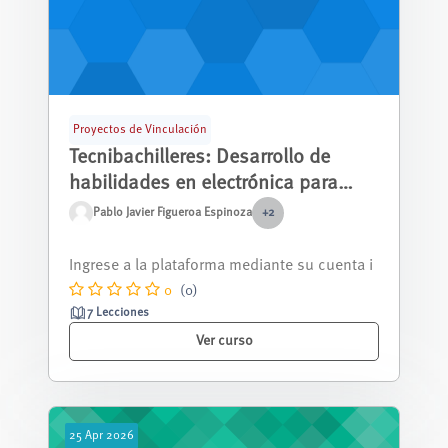
Proyectos de Vinculación
Tecnibachilleres: Desarrollo de
habilidades en electrónica para
estudiantes de bachillerato en
Pablo Javier Figueroa Espinoza
+2
unidades educativas fiscales de
El curso de electrónica ofrece a los estudiant
Cuenca - Segundo Año
es una introducción práctica al mu...
0
(0)
7 Lecciones
Ver curso
25
Apr
2026