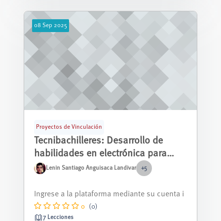
08
Sep
2025
Proyectos de Vinculación
Tecnibachilleres: Desarrollo de
habilidades en electrónica para
estudiantes de bachillerato en
Lenin Santiago Anguisaca Landivar
+5
unidades educativas fiscales de
El curso de electrónica ofrece a los estudiant
Cuenca
es una introducción práctica al m...
0
(0)
7 Lecciones