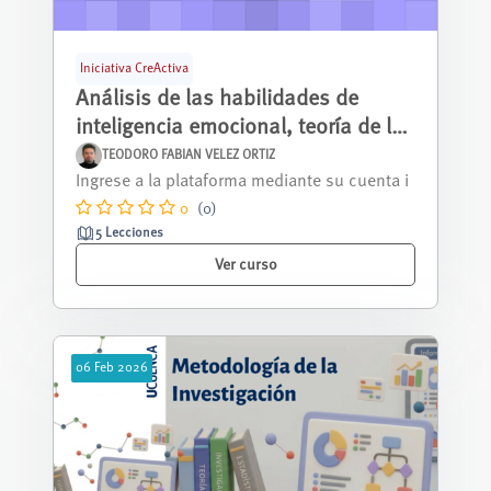
Iniciativa CreActiva
Análisis de las habilidades de
inteligencia emocional, teoría de la
mente y lectura en ambientes
TEODORO FABIAN VELEZ ORTIZ
MicroMooc Iniciativa CreaActiva
sociales organizados del cantón
0
(0)
Cuenca
5 Lecciones
Ver curso
06
Feb
2026