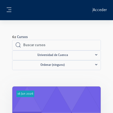
Salta al contenido principal
Acceder
Panel lateral
62
Cursos
Buscar cursos
Buscar cursos
Universidad de Cuenca
Ordenar (ninguno)
16
Jun
2026