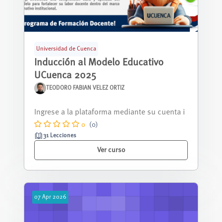
Universidad de Cuenca
Inducción al Modelo Educativo
UCuenca 2025
TEODORO FABIAN VELEZ ORTIZ
Este MOOC introduce a las y los docentes de
la Universidad de Cuenca en los fund...
0
(0)
31 Lecciones
Ver curso
07
Apr
2026