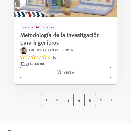
Iniciativa MOOC 2025
Metodología de la Investigación
para Ingenieros
TEODORO FABIAN VELEZ ORTIZ
0
(0)
53 Lecciones
Ver curso
1
2
3
4
5
6
(current)
Siguiente 