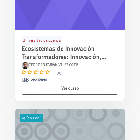
Universidad de Cuenca
Ecosistemas de Innovación
Transformadores: Innovación,
Género y Desarrollo Sostenible
TEODORO FABIAN VELEZ ORTIZ
0
(0)
9 Lecciones
Ver curso
19
Feb
2026