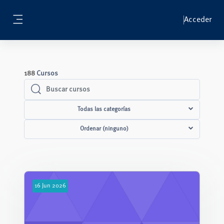
Salta al contenido principal
Acceder
Panel lateral
188
Cursos
Buscar cursos
Buscar cursos
Todas las categorías
Ordenar (ninguno)
16
Jun
2026