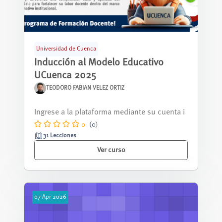
Universidad de Cuenca
Inducción al Modelo Educativo
UCuenca 2025
TEODORO FABIAN VELEZ ORTIZ
Este MOOC introduce a las y los docentes de
la Universidad de Cuenca en los fund...
0
(0)
31 Lecciones
Ver curso
07
Apr
2026