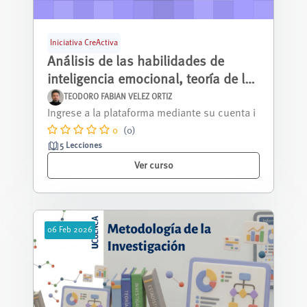
Iniciativa CreActiva
Análisis de las habilidades de
inteligencia emocional, teoría de la
mente y lectura en ambientes
TEODORO FABIAN VELEZ ORTIZ
MicroMooc Iniciativa CreaActiva
sociales organizados del cantón
0
(0)
Cuenca
5 Lecciones
Ver curso
06
Feb
2026