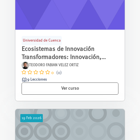
Universidad de Cuenca
Ecosistemas de Innovación
Transformadores: Innovación,
Género y Desarrollo Sostenible
TEODORO FABIAN VELEZ ORTIZ
0
(0)
9 Lecciones
Ver curso
19
Feb
2026