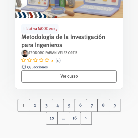
Iniciativa MOOC 2025
Metodología de la Investigación
para Ingenieros
TEODORO FABIAN VELEZ ORTIZ
0
(0)
53 Lecciones
Ver curso
1
2
3
4
5
6
7
8
9
(current)
10
…
16
Siguiente página