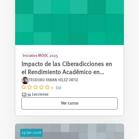
Iniciativa MOOC 2025
Impacto de las Ciberadicciones en
el Rendimiento Académico en
estudiantes universitarios
TEODORO FABIAN VELEZ ORTIZ
0
(0)
34 Lecciones
Ver curso
29
Jan
2026