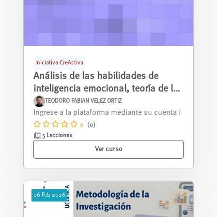
Iniciativa CreActiva
Análisis de las habilidades de
inteligencia emocional, teoría de la
mente y lectura en ambientes
TEODORO FABIAN VELEZ ORTIZ
MicroMooc Iniciativa CreaActiva
sociales organizados del cantón
0
(0)
Cuenca
5 Lecciones
Ver curso
06
Feb
2026