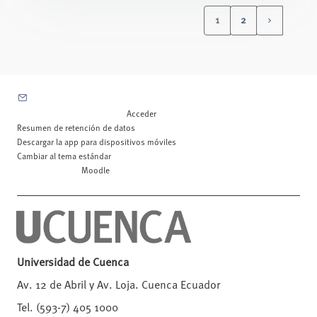
1
2
(current)
Siguiente 
Contactar con el soporte del sitio
Usted no se ha identificado. (
Acceder
)
Resumen de retención de datos
Descargar la app para dispositivos móviles
Cambiar al tema estándar
Desarrollado por
Moodle
Universidad de Cuenca
Av. 12 de Abril y Av. Loja. Cuenca Ecuador
Tel. (593-7) 405 1000