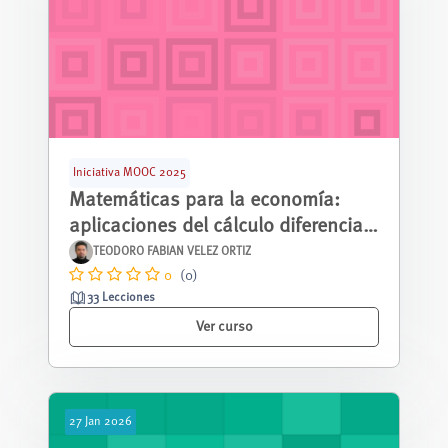
Iniciativa MOOC 2025
Matemáticas para la economía:
aplicaciones del cálculo diferencial
en una variable
TEODORO FABIAN VELEZ ORTIZ
0
(0)
33 Lecciones
Ver curso
27
Jan
2026