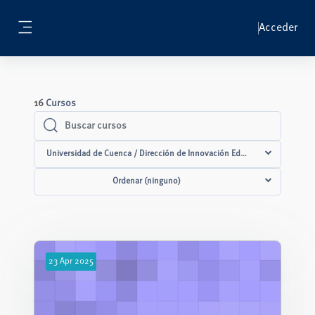
Salta al contenido principal
Acceder
Panel lateral
16
Cursos
Buscar cursos
Buscar cursos
Universidad de Cuenca / Dirección de Innovación Educativa
Ordenar (ninguno)
23
Apr
2025