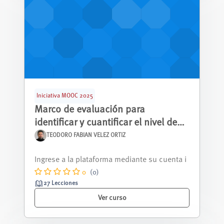
Iniciativa MOOC 2025
Marco de evaluación para
identificar y cuantificar el nivel de
adicción potencial de un software
TEODORO FABIAN VELEZ ORTIZ
Este curso está diseñado para comprender c
en base a sus características de
ómo patrones y mecanismos específicos ...
diseño de interacción humano-
0
(0)
máquina
27 Lecciones
Ver curso