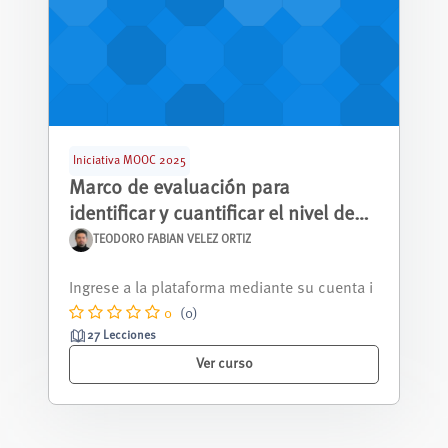
Iniciativa MOOC 2025
Marco de evaluación para
identificar y cuantificar el nivel de
adicción potencial de un software
TEODORO FABIAN VELEZ ORTIZ
Este curso está diseñado para comprender c
en base a sus características de
ómo patrones y mecanismos específicos ...
diseño de interacción humano-
0
(0)
máquina
27 Lecciones
Ver curso