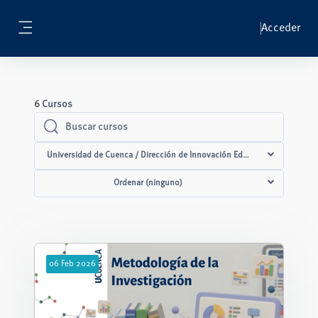
Salta al contenido principal
Acceder
Panel lateral
6
Cursos
Buscar cursos
Buscar cursos
Universidad de Cuenca / Dirección de Innovación Educativa / Iniciativ
Ordenar (ninguno)
06
Feb
2026