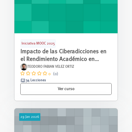
Iniciativa MOOC 2025
Impacto de las Ciberadicciones en
el Rendimiento Académico en
estudiantes universitarios
TEODORO FABIAN VELEZ ORTIZ
0
(0)
34 Lecciones
Ver curso
29
Jan
2026