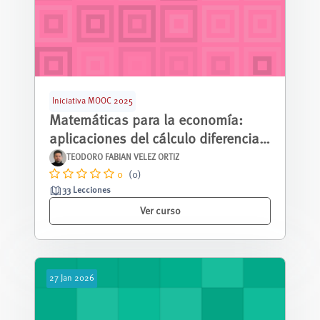
Iniciativa MOOC 2025
Matemáticas para la economía:
aplicaciones del cálculo diferencial
en una variable
TEODORO FABIAN VELEZ ORTIZ
0
(0)
33 Lecciones
Ver curso
27
Jan
2026