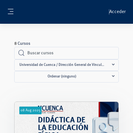
Salta al contenido principal
Acceder
Panel lateral
8
Cursos
Buscar cursos
Buscar cursos
Universidad de Cuenca / Dirección General de Vinculación con la Socied
Ordenar (ninguno)
08
Aug
2025