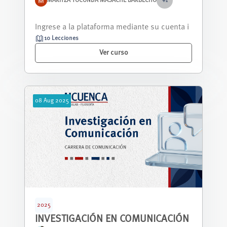
MARITZA YOCONDA MASACHE BARBECHO
+1
El curso propone actividades para fortalecer
las competencias de lectura, escrit...
10 Lecciones
Ver curso
08
Aug
2025
2025
INVESTIGACIÓN EN COMUNICACIÓN