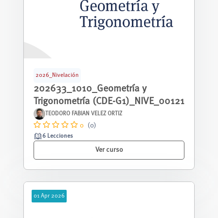
2026_Nivelación
202633_1010_Geometría y
Trigonometría (CDE-G1)_NIVE_00121
TEODORO FABIAN VELEZ ORTIZ
0
(0)
6 Lecciones
Ver curso
01
Apr
2026