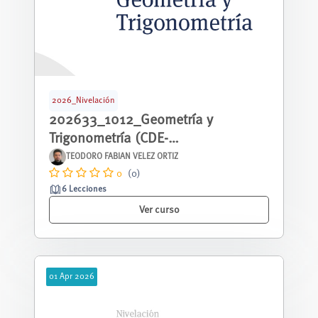
2026_Nivelación
202633_1012_Geometría y
Trigonometría (CDE-
G1)_NIVE_00076
TEODORO FABIAN VELEZ ORTIZ
0
(0)
6 Lecciones
Ver curso
01
Apr
2026