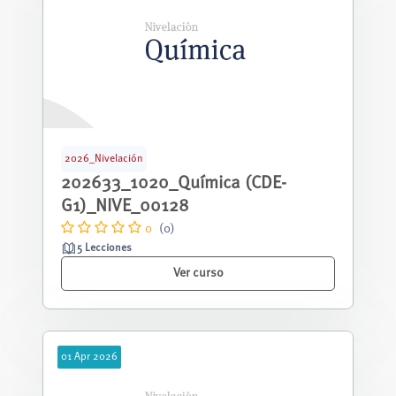
2026_Nivelación
202633_1020_Química (CDE-
G1)_NIVE_00128
0
(0)
5 Lecciones
Ver curso
01
Apr
2026