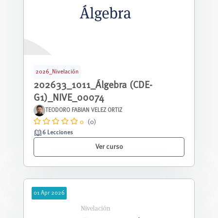
2026_Nivelación
202633_1011_Álgebra (CDE-
G1)_NIVE_00074
TEODORO FABIAN VELEZ ORTIZ
0
(0)
6 Lecciones
Ver curso
01
Apr
2026