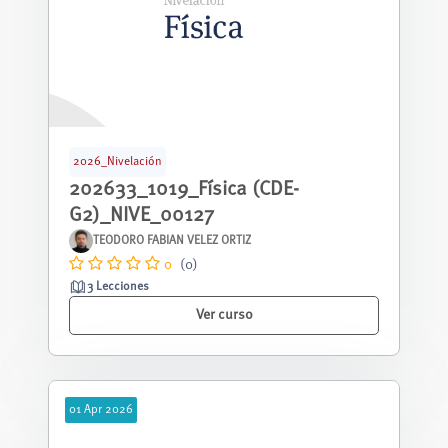
2026_Nivelación
202633_1019_Física (CDE-
G2)_NIVE_00127
TEODORO FABIAN VELEZ ORTIZ
0
(0)
3 Lecciones
Ver curso
01
Apr
2026