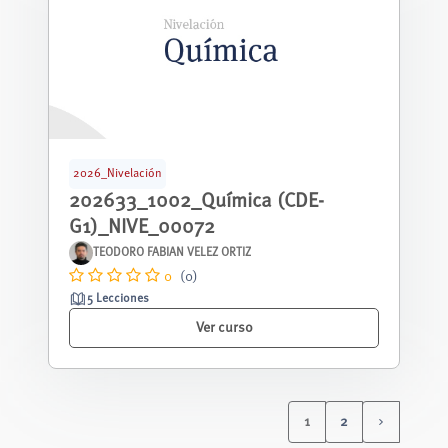
2026_Nivelación
202633_1002_Química (CDE-
G1)_NIVE_00072
TEODORO FABIAN VELEZ ORTIZ
0
(0)
5 Lecciones
Ver curso
1
2
(current)
Siguiente 