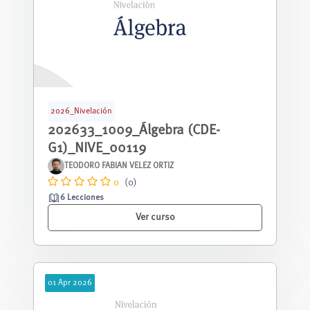
2026_Nivelación
202633_1009_Álgebra (CDE-
G1)_NIVE_00119
TEODORO FABIAN VELEZ ORTIZ
0
(0)
6 Lecciones
Ver curso
01
Apr
2026