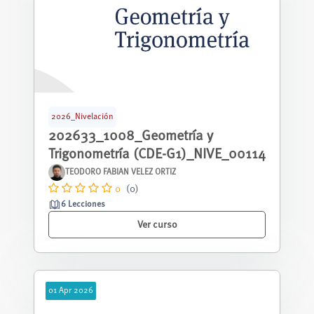
2026_Nivelación
202633_1008_Geometría y
Trigonometría (CDE-G1)_NIVE_00114
TEODORO FABIAN VELEZ ORTIZ
0
(0)
6 Lecciones
Ver curso
01
Apr
2026