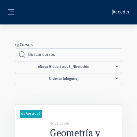
Salta al contenido principal
Acceder
Panel lateral
13
Cursos
Buscar cursos
Buscar cursos
eNova Grado / 2026_Nivelación
Ordenar (ninguno)
01
Apr
2026