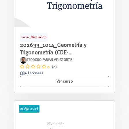
2026_Nivelación
202633_1014_Geometría y
Trigonometría (CDE-
G1)_NIVE_00092
TEODORO FABIAN VELEZ ORTIZ
0
(0)
6 Lecciones
Ver curso
01
Apr
2026