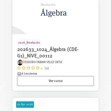
2026_Nivelación
202633_1024_Álgebra (CDE-
G1)_NIVE_00112
TEODORO FABIAN VELEZ ORTIZ
0
(0)
6 Lecciones
Ver curso
01
Apr
2026