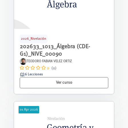
2026_Nivelación
202633_1013_Álgebra (CDE-
G1)_NIVE_00090
TEODORO FABIAN VELEZ ORTIZ
0
(0)
6 Lecciones
Ver curso
01
Apr
2026