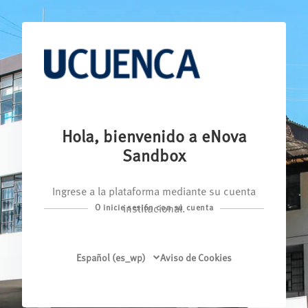
Salta al contenido principal
Hola, bienvenido a eNova
Sandbox
Ingrese sus datos para iniciar sesión en su
cuenta
O inicie sesión con su cuenta
Español ‎(es_wp)‎
Aviso de Cookies