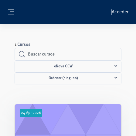
Salta al contenido principal
Acceder
Panel lateral
1
Cursos
Buscar cursos
Buscar cursos
eNova OCW
Ordenar (ninguno)
24
Apr
2026