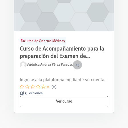
Facultad de Ciencias Médicas
Curso de Acompañamiento para la
preparación del Examen de
Habilitación para el Ejercicio
Verónica Andrea Pérez Paredes
+3
Profesional (EHEP) de la carrera de
Solicitud de creación de un curso e-NOVA pa
Medicina
ra el Curso de Acompañamiento para la...
0
(0)
5 Lecciones
Ver curso