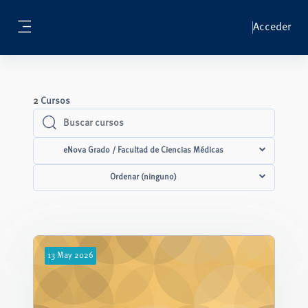
Salta al contenido principal
Acceder
Panel lateral
2
Cursos
Buscar cursos
Buscar cursos
eNova Grado / Facultad de Ciencias Médicas
Ordenar (ninguno)
13
May
2026