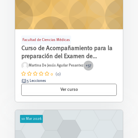
Facultad de Ciencias Médicas
Curso de Acompañamiento para la
preparación del Examen de
Habilitación para el Ejercicio
Martina De Jesús Aguilar Pesantez
+37
Profesional (EHEP) de la carrera de
0
(0)
Enfermería
5 Lecciones
Ver curso
10
Mar
2026