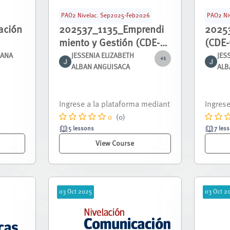
PAO2 Nivelac. Sep2025-Feb2026
PAO2 Ni
ación
202537_1135_Emprendi
2025
miento y Gestión (CDE-
(CDE
G2)_NIVE_00130
LANA
JESSENIA ELIZABETH
JES
+1
ALBAN ANGUISACA
ALB
Curso nivelación correspondie
Curso 
nte al periodo septiembre 2025
nte al
- febrero 2026.
- febre
0
(0)
5 lessons
7 les
View Course
03
Oct
2025
03
Oct
2