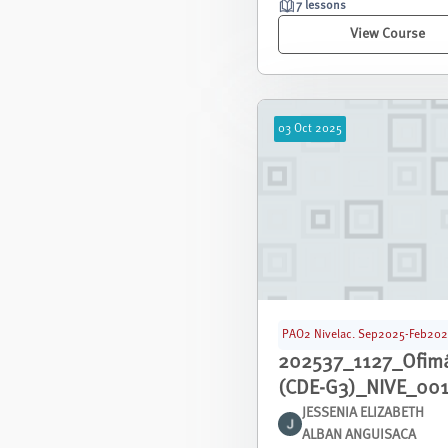
7 lessons
View Course
03
Oct
2025
PAO2 Nivelac. Sep2025-Feb20
202537_1127_Ofimá
(CDE-G3)_NIVE_00
JESSENIA ELIZABETH
ALBAN ANGUISACA