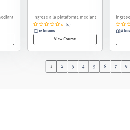
pondie
Curso nivelación correspondie
Curso 
re 2025
nte al periodo septiembre 2025
nte al
- febrero 2026.
- febre
0
(0)
12 lessons
8 les
View Course
1
2
3
4
5
6
7
8
(current)