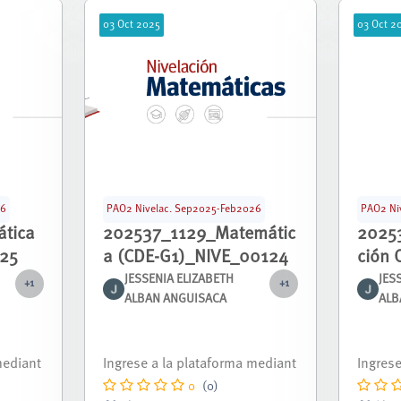
03
Oct
2025
03
Oct
2
26
PAO2 Nivelac. Sep2025-Feb2026
PAO2 Ni
tica
202537_1129_Matemátic
2025
25
a (CDE-G1)_NIVE_00124
ción 
G1)_
JESSENIA ELIZABETH
JES
+1
+1
ALBAN ANGUISACA
ALB
pondie
Curso nivelación correspondie
Curso 
re 2025
nte al periodo septiembre 2025
nte al
- febrero 2026.
- febre
0
(0)