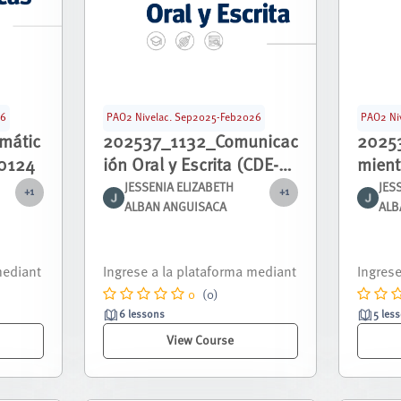
26
PAO2 Nivelac. Sep2025-Feb2026
PAO2 Ni
mátic
202537_1132_Comunicac
2025
0124
ión Oral y Escrita (CDE-
mient
G2)_NIVE_00123
G1)_
JESSENIA ELIZABETH
JES
+1
+1
ALBAN ANGUISACA
ALB
pondie
Curso nivelación correspondie
Curso 
re 2025
nte al periodo septiembre 2025
nte al
- febrero 2026.
- febre
0
(0)
6 lessons
5 les
View Course