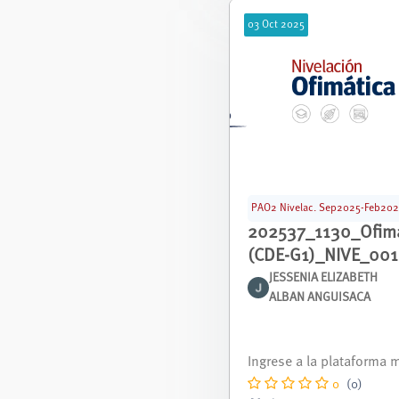
03
Oct
2025
PAO2 Nivelac. Sep2025-Feb20
202537_1130_Ofimá
(CDE-G1)_NIVE_001
JESSENIA ELIZABETH
ALBAN ANGUISACA
Curso nivelación corres
nte al periodo septiemb
- febrero 2026.
0
(0)