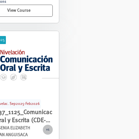
sons
View Course
025
velac. Sep2025-Feb2026
37_1125_Comunicac
ral y Escrita (CDE-
NIVE_00116
SENIA ELIZABETH
+1
AN ANGUISACA