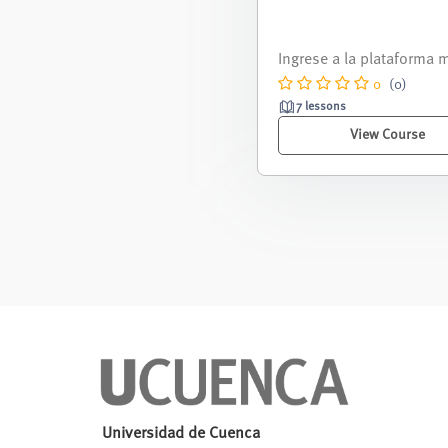
Curso nivelación corres
nte al periodo septiemb
- febrero 2026.
0
(0)
7 lessons
View Course
Universidad de Cuenca