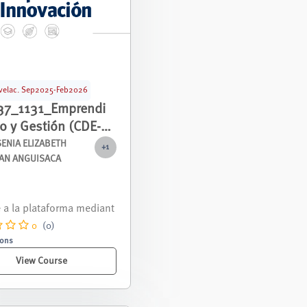
velac. Sep2025-Feb2026
37_1131_Emprendi
o y Gestión (CDE-
NIVE_00130
SENIA ELIZABETH
+1
AN ANGUISACA
nivelación correspondie
 periodo septiembre 2025
ro 2026.
0
(0)
sons
View Course