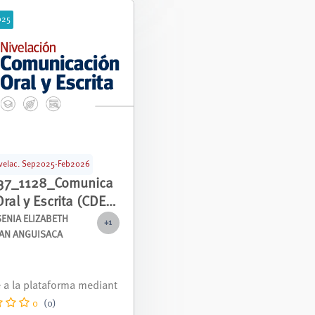
025
velac. Sep2025-Feb2026
37_1128_Comunica
Oral y Escrita (CDE-
NIVE_00123
SENIA ELIZABETH
+1
AN ANGUISACA
nivelación correspondie
 periodo septiembre 2025
ro 2026.
0
(0)