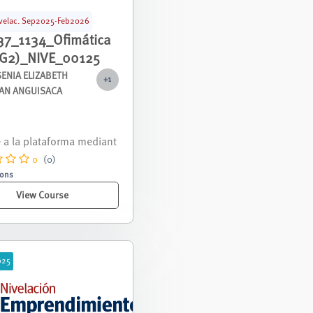
velac. Sep2025-Feb2026
37_1134_Ofimática
-G2)_NIVE_00125
SENIA ELIZABETH
+1
AN ANGUISACA
nivelación correspondie
 periodo septiembre 2025
ro 2026.
0
(0)
sons
View Course
025