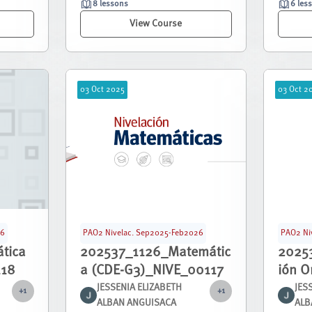
8 lessons
6 les
View Course
03
Oct
2025
03
Oct
2
26
PAO2 Nivelac. Sep2025-Feb2026
PAO2 Ni
tica
202537_1126_Matemátic
2025
118
a (CDE-G3)_NIVE_00117
ión O
G3)_
JESSENIA ELIZABETH
JES
+1
+1
ALBAN ANGUISACA
ALB