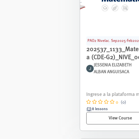
PAO2 Nivelac. Sep2025-Feb20
202537_1133_Mate
a (CDE-G2)_NIVE_0
JESSENIA ELIZABETH
ALBAN ANGUISACA
Curso nivelación corres
nte al periodo septiemb
- febrero 2026.
0
(0)
8 lessons
View Course