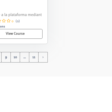
nivelación correspondie
 periodo septiembre 2025
ro 2026.
0
(0)
sons
View Course
9
10
…
11
Next page