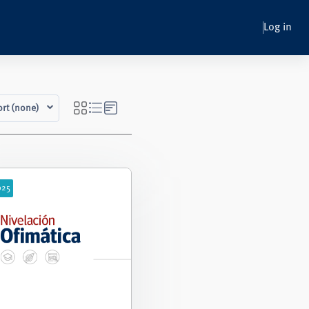
Log in
ort (none)
025