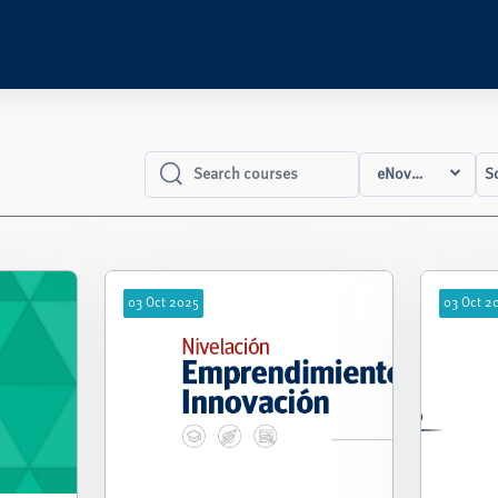
eNova Grado
S
Search courses
Search courses
03
Oct
2025
03
Oct
2