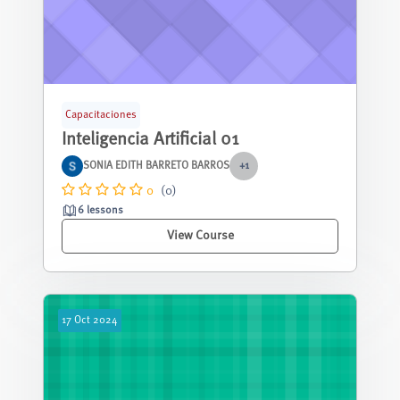
Capacitaciones
Inteligencia Artificial 01
SONIA EDITH BARRETO BARROS
+1
0
(0)
6 lessons
View Course
17
Oct
2024