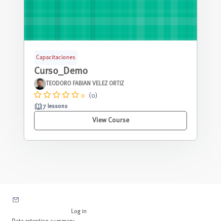
Capacitaciones
Curso_Demo
TEODORO FABIAN VELEZ ORTIZ
0
(0)
7 lessons
View Course
Contact site support
You are not logged in. (
Log in
)