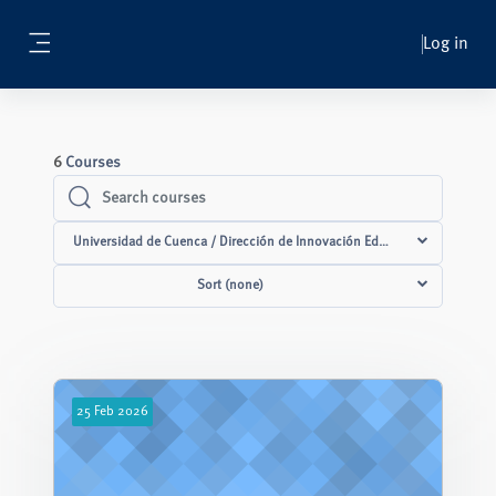
Skip to main content
Log in
Side panel
6
Courses
Search courses
Search courses
Universidad de Cuenca / Dirección de Innovación Educativa / Capacitac
Sort (none)
25
Feb
2026