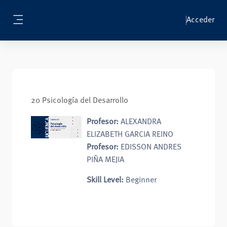
Salta al contenido principal
Acceder
Panel lateral
20 Psicología del Desarrollo
Profesor:
ALEXANDRA
ELIZABETH GARCIA REINO
Profesor:
EDISSON ANDRES
PIÑA MEJIA
Skill Level
:
Beginner