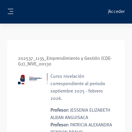
Salta al contenido principal
Acceder
Panel lateral
202537_1135_Emprendimiento y Gestión (CDE-
G2)_NIVE_00130
Curso nivelación
correspondiente al periodo
septiembre 2025 - febrero
2026.
Profesor:
JESSENIA ELIZABETH
ALBAN ANGUISACA
Profesor:
PATRICIA ALEXANDRA