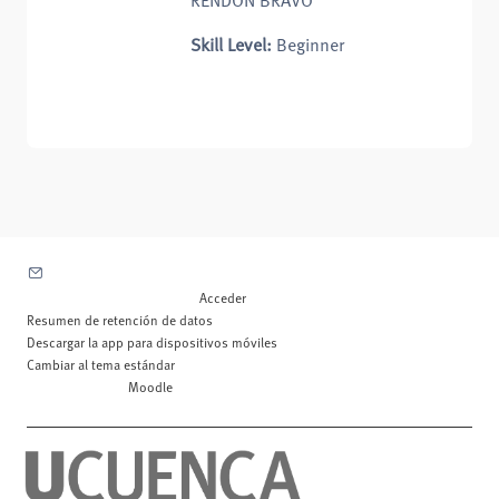
RENDON BRAVO
Skill Level
:
Beginner
Contactar con el soporte del sitio
Usted no se ha identificado. (
Acceder
)
Resumen de retención de datos
Descargar la app para dispositivos móviles
Cambiar al tema estándar
Desarrollado por
Moodle