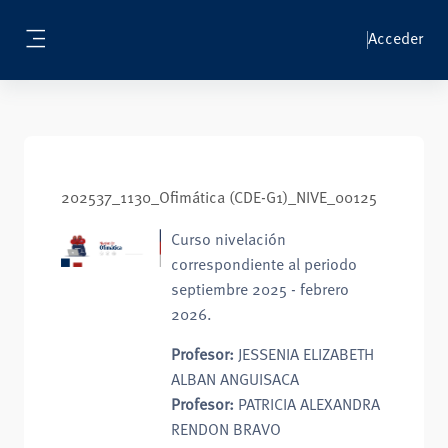
Salta al contenido principal
Acceder
Panel lateral
202537_1130_Ofimática (CDE-G1)_NIVE_00125
Curso nivelación
correspondiente al periodo
septiembre 2025 - febrero
2026.
Profesor:
JESSENIA ELIZABETH
ALBAN ANGUISACA
Profesor:
PATRICIA ALEXANDRA
RENDON BRAVO