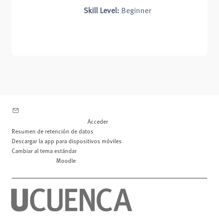
Skill Level
:
Beginner
Contactar con el soporte del sitio
Usted no se ha identificado. (
Acceder
)
Resumen de retención de datos
Descargar la app para dispositivos móviles
Cambiar al tema estándar
Desarrollado por
Moodle