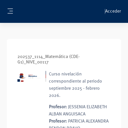
Salta al contenido principal
Acceder
Panel lateral
202537_1114_Matemática (CDE-
G1)_NIVE_00117
Curso nivelación
correspondiente al periodo
septiembre 2025 - febrero
2026.
Profesor:
JESSENIA ELIZABETH
ALBAN ANGUISACA
Profesor:
PATRICIA ALEXANDRA