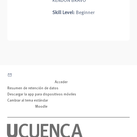
RENDON BRAVO
Skill Level
:
Beginner
Contactar con el soporte del sitio
Usted no se ha identificado. (
Acceder
)
Resumen de retención de datos
Descargar la app para dispositivos móviles
Cambiar al tema estándar
Desarrollado por
Moodle