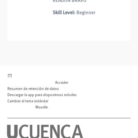
RENDON BRAVO
Skill Level
:
Beginner
Contactar con el soporte del sitio
Usted no se ha identificado. (
Acceder
)
Resumen de retención de datos
Descargar la app para dispositivos móviles
Cambiar al tema estándar
Desarrollado por
Moodle