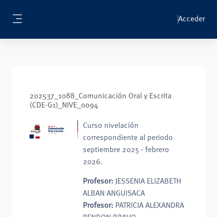
Salta al contenido principal
Acceder
Panel lateral
202537_1088_Comunicación Oral y Escrita
(CDE-G1)_NIVE_0094
Curso nivelación
correspondiente al periodo
septiembre 2025 - febrero
2026.
Profesor:
JESSENIA ELIZABETH
ALBAN ANGUISACA
Profesor:
PATRICIA ALEXANDRA