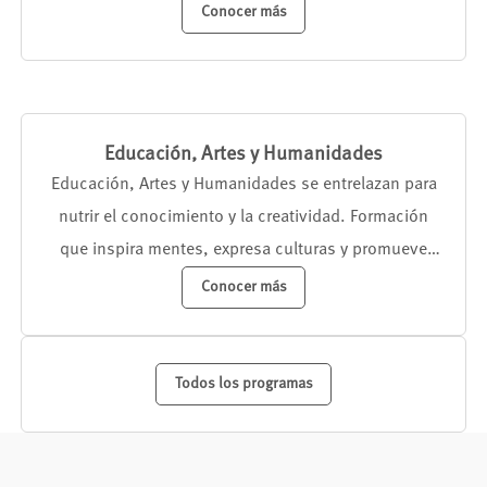
Conocer más
Educación, Artes y Humanidades
Educación, Artes y Humanidades se entrelazan para
nutrir el conocimiento y la creatividad. Formación
que inspira mentes, expresa culturas y promueve
empatía. Un mundo enriquecido por el poder del
Conocer más
aprendizaje y la expresión artística.
Todos los programas