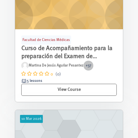
Facultad de Ciencias Médicas
Curso de Acompañamiento para la
preparación del Examen de
Habilitación para el Ejercicio
Martina De Jesús Aguilar Pesantez
+37
Profesional (EHEP) de la carrera de
0
(0)
Enfermería
5 lessons
View Course
10
Mar
2026