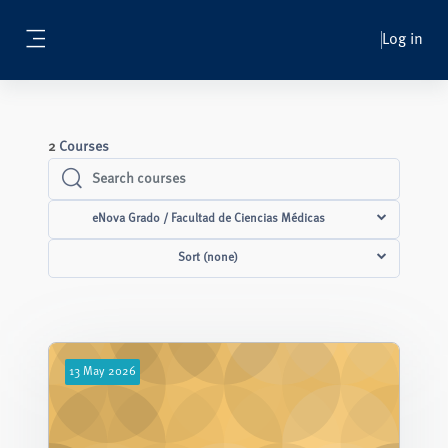
Skip to main content
Log in
Side panel
2
Courses
Search courses
Search courses
eNova Grado / Facultad de Ciencias Médicas
Sort (none)
13
May
2026