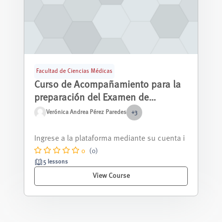
Facultad de Ciencias Médicas
Curso de Acompañamiento para la
preparación del Examen de
Habilitación para el Ejercicio
Verónica Andrea Pérez Paredes
+3
Profesional (EHEP) de la carrera de
Solicitud de creación de un curso e-NOVA pa
Medicina
ra el Curso de Acompañamiento para la...
0
(0)
5 lessons
View Course