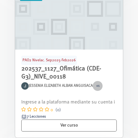
PAO2 Nivelac. Sep2025-Feb2026
202537_1127_Ofimática (CDE-
G3)_NIVE_00118
JESSENIA ELIZABETH ALBAN ANGUISACA
+1
Curso nivelación correspondiente al periodo
septiembre 2025 - febrero 2026.
0
(0)
7 Lecciones
Ver curso