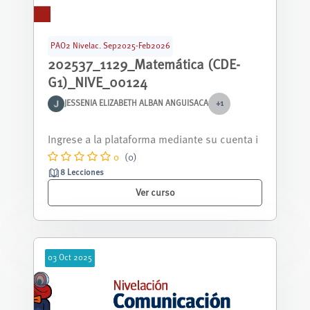
PAO2 Nivelac. Sep2025-Feb2026
202537_1129_Matemática (CDE-
G1)_NIVE_00124
JESSENIA ELIZABETH ALBAN ANGUISACA
+1
Curso nivelación correspondiente al periodo
septiembre 2025 - febrero 2026.
0
(0)
8 Lecciones
Ver curso
03
Oct
2025