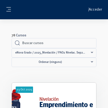
Salta al contenido principal
Acceder
Panel lateral
78
Cursos
Buscar cursos
Buscar cursos
eNova Grado / 2025_Nivelación / PAO2 Nivelac. Sep2025-Feb2026
Ordenar (ninguno)
03
Oct
2025