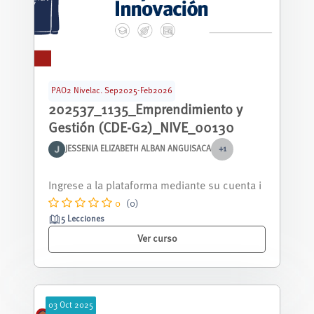
PAO2 Nivelac. Sep2025-Feb2026
202537_1135_Emprendimiento y
Gestión (CDE-G2)_NIVE_00130
JESSENIA ELIZABETH ALBAN ANGUISACA
+1
Curso nivelación correspondiente al periodo
septiembre 2025 - febrero 2026.
0
(0)
5 Lecciones
Ver curso
03
Oct
2025