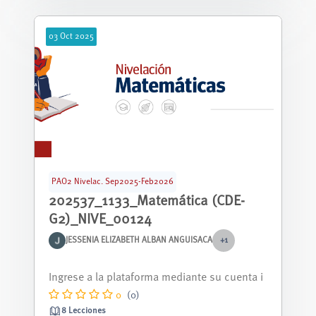
03
Oct
2025
PAO2 Nivelac. Sep2025-Feb2026
202537_1133_Matemática (CDE-
G2)_NIVE_00124
JESSENIA ELIZABETH ALBAN ANGUISACA
+1
Curso nivelación correspondiente al periodo
septiembre 2025 - febrero 2026.
0
(0)
8 Lecciones