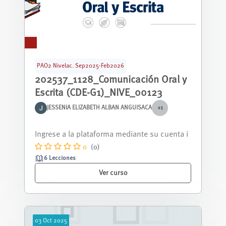
PAO2 Nivelac. Sep2025-Feb2026
202537_1128_Comunicación Oral y
Escrita (CDE-G1)_NIVE_00123
JESSENIA ELIZABETH ALBAN ANGUISACA
+1
Curso nivelación correspondiente al periodo
septiembre 2025 - febrero 2026.
0
(0)
6 Lecciones
Ver curso
03
Oct
2025