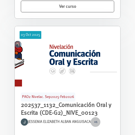
Ver curso
03
Oct
2025
PAO2 Nivelac. Sep2025-Feb2026
202537_1132_Comunicación Oral y
Escrita (CDE-G2)_NIVE_00123
JESSENIA ELIZABETH ALBAN ANGUISACA
+1
Curso nivelación correspondiente al periodo