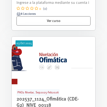
septiembre 2025 - febrero 2026.
0
(0)
8 Lecciones
Ver curso
03
Oct
2025
PAO2 Nivelac. Sep2025-Feb2026
202537_1124_Ofimática (CDE-
G2)_NIVE_00118