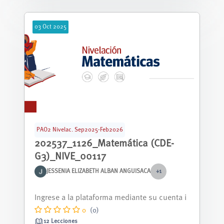
03
Oct
2025
PAO2 Nivelac. Sep2025-Feb2026
202537_1126_Matemática (CDE-
G3)_NIVE_00117
JESSENIA ELIZABETH ALBAN ANGUISACA
+1
Curso nivelación correspondiente al periodo
septiembre 2025 - febrero 2026.
0
(0)
12 Lecciones