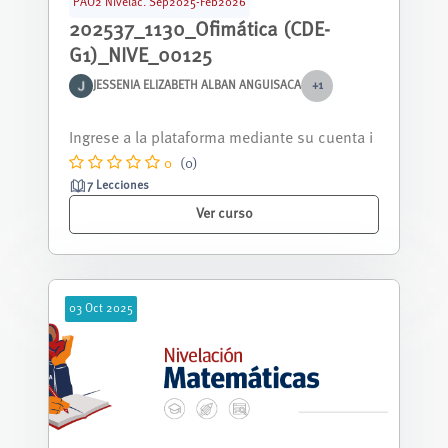
PAO2 Nivelac. Sep2025-Feb2026
202537_1130_Ofimática (CDE-
G1)_NIVE_00125
JESSENIA ELIZABETH ALBAN ANGUISACA
+1
Curso nivelación correspondiente al periodo
septiembre 2025 - febrero 2026.
0
(0)
7 Lecciones
Ver curso
03
Oct
2025