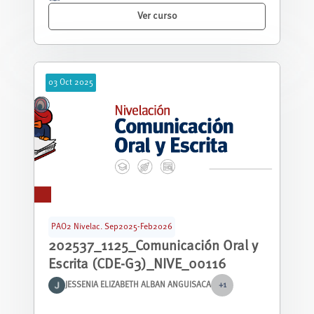
Ver curso
03
Oct
2025
PAO2 Nivelac. Sep2025-Feb2026
202537_1125_Comunicación Oral y
Escrita (CDE-G3)_NIVE_00116
JESSENIA ELIZABETH ALBAN ANGUISACA
+1
Curso nivelación correspondiente al periodo