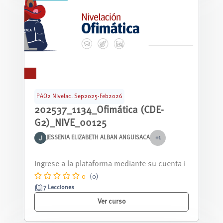
PAO2 Nivelac. Sep2025-Feb2026
202537_1134_Ofimática (CDE-
G2)_NIVE_00125
JESSENIA ELIZABETH ALBAN ANGUISACA
+1
Curso nivelación correspondiente al periodo
septiembre 2025 - febrero 2026.
0
(0)
7 Lecciones
Ver curso