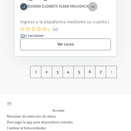
JESSENIA ELIZABETH ALBAN ANGUISACA
+1
Curso nivelación correspondiente al periodo
septiembre 2025 - febrero 2026.
0
(0)
7 Lecciones
Ver curso
1
2
3
4
5
6
7
(current)
Siguiente 
Contactar con el soporte del sitio
Usted no se ha identificado. (
Acceder
)
Resumen de retención de datos
Descargar la app para dispositivos móviles
Cambiar al tema estándar